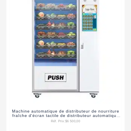
Machine automatique de distributeur de nourriture
fraîche d'écran tactile de distributeur automatique
de nourriture fraîche
Réf. Prix:
$
6 500,00