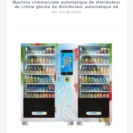
Machine commerciale automatique de distributeur
de crème glacée de distributeur automatique de
crème glacée de libre-service
Réf. Prix:
$
8 700,00